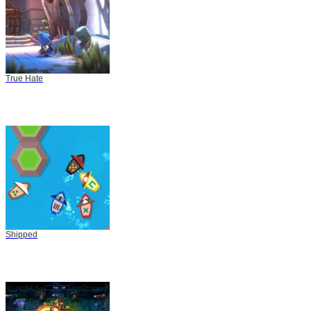
True Hate
Shipped