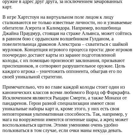
оружие в адрес друг друга, за исключением зачарованных
карт.
В игре Хартстоун на виртуальном поле лицом к лицу
сталкиваются не только известные личности, но и узнаваемые
обитатели Азерота и Калимдора. Например, волшебница
Джайна Праудмур, стоящая на страже Альянса, может сойтись
в равном бою с ордынским волшебником Гулданом, а
повелительница драконов Алекстраза – схватиться с шайкой
мурлоков. Концепция игрового процесса проста: двое игроков
поочередно достают карты из заранее подготовленной
колоды, с их помощью произносят заклинания, призывают
приспешников, и сотворяют разрушительное оружие. Цель
каждого игрока – уничтожить оппонента, обыграв его по
своей уникальной стратегии.
Примечательно, что во главе каждой колоды стоит один из
канонических классов всеми любимого Ворлд оф Фаркрафта.
Исключением являются Рыцари Смерти, а также Монахи от
пандаренов. Герои разной специализации имеют свои
уникальные наборы карт и, кроме этого, у них есть своя
неповторимая ультимативная способность. Так, например, у
мага на вооружении имеются огненные шары, а жрец может
воспользоваться щитом. Этими умениями очень удобно
пользоваться в том случае, если очки маны некуда девать.