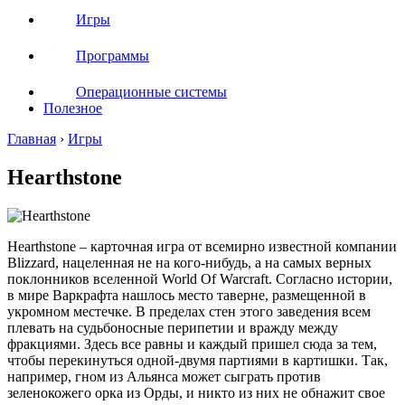
Игры
Программы
Операционные системы
Полезное
Главная
›
Игры
Hearthstone
Hearthstone – карточная игра от всемирно известной компании
Blizzard, нацеленная не на кого-нибудь, а на самых верных
поклонников вселенной World Of Warcraft. Согласно истории,
в мире Варкрафта нашлось место таверне, размещенной в
укромном местечке. В пределах стен этого заведения всем
плевать на судьбоносные перипетии и вражду между
фракциями. Здесь все равны и каждый пришел сюда за тем,
чтобы перекинуться одной-двумя партиями в картишки. Так,
например, гном из Альянса может сыграть против
зеленокожего орка из Орды, и никто из них не обнажит свое