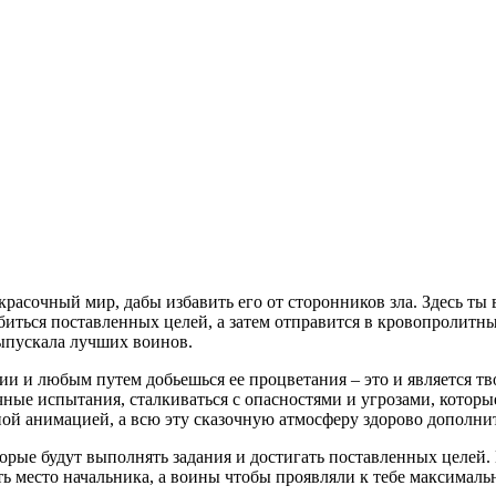
 красочный мир, дабы избавить его от сторонников зла. Здесь т
биться поставленных целей, а затем отправится в кровопролитн
выпускала лучших воинов.
и и любым путем добьешься ее процветания – это и является тво
ичные испытания, сталкиваться с опасностями и угрозами, кото
ой анимацией, а всю эту сказочную атмосферу здорово дополни
торые будут выполнять задания и достигать поставленных целей.
ть место начальника, а воины чтобы проявляли к тебе максималь