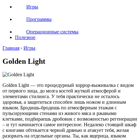
Игры
Программы
Операционные системы
Полезное
Главная
›
Игры
Golden Light
Golden Light — это процедурный хоррор-выживалка с видом
от первого лица, до мозга костей жуткой атмосферой и
элементами стилинга. У тебя практически не осталось
здоровья, а защититься способен лишь ножом и длинным
языком. Бродишь-бродишь по атмосферным этажам с
пульсирующими стенами из живого мяса и ржавыми
клетками, подбираешь дробовик с возможностью регенерации
– и тут начинается самое интересное. Недалеко стоящий шкаф
с книгами обтекается черной дрянью и атакует тебя, желая
разорвать на отдельные органы. Ты, как ящерица, языком