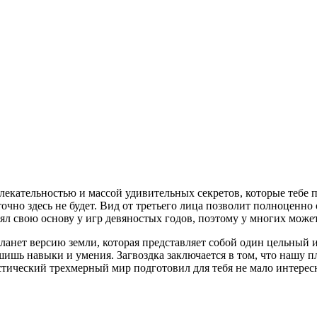
увлекательностью и массой удивительных секретов, которые тебе
очно здесь не будет. Вид от третьего лица позволит полноценно
ял свою основу у игр девяностых годов, поэтому у многих может
ланет версию земли, которая представляет собой один цельный
чшишь навыки и умения. Загвоздка заключается в том, что нашу
стический трехмерный мир подготовил для тебя не мало интерес