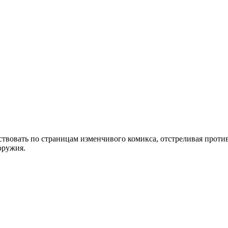
ествовать по страницам изменчивого комикса, отстреливая прот
оружия.