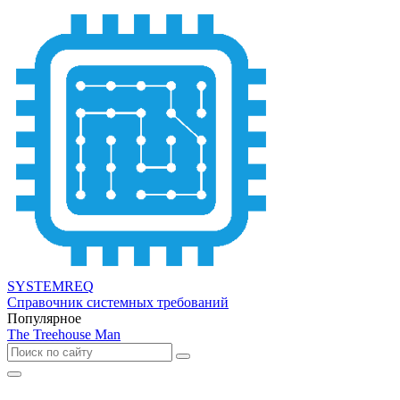
SYSTEMREQ
Справочник системных требований
Популярное
The Treehouse Man