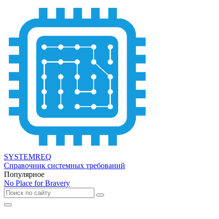
SYSTEMREQ
Справочник системных требований
Популярное
No Place for Bravery