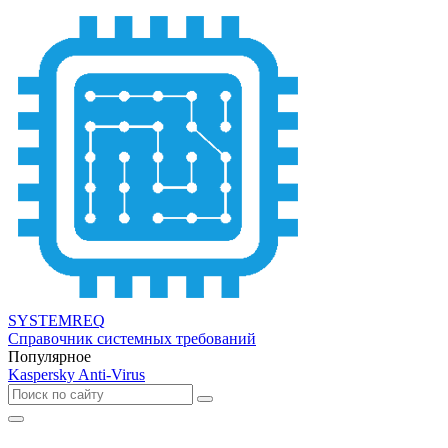
SYSTEMREQ
Справочник системных требований
Популярное
Kaspersky Anti-Virus