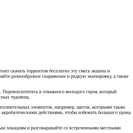
стоит скачать торрентом бесплатно эту смесь экшена и
райте разнообразное снаряжение и редкую экипировку, а также
и. Перевоплотитесь в отважного молодого героя, который
асных чудовищ.
дополнительных элементов, например, щитов, которыми также
е акробатическими действиями, чтобы избежать большого урона
азным локациям и разговаривайте со встреченными местными