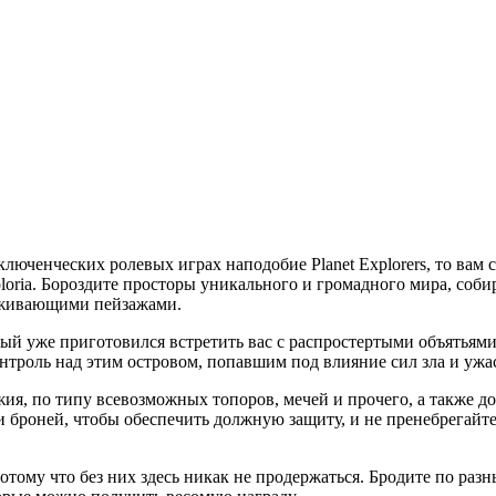
люченческих ролевых играх наподобие Planet Explorers, то вам 
oria. Бороздите просторы уникального и громадного мира, соби
раживающими пейзажами.
рый уже приготовился встретить вас с распростертыми объятьям
онтроль над этим островом, попавшим под влияние сил зла и уж
жия, по типу всевозможных топоров, мечей и прочего, а также 
и броней, чтобы обеспечить должную защиту, и не пренебрегайт
 потому что без них здесь никак не продержаться. Бродите по р