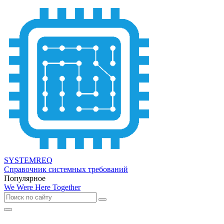
SYSTEMREQ
Справочник системных требований
Популярное
We Were Here Together