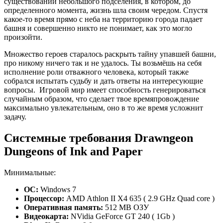
существовании небольшого подселения, в котором, до
определенного момента, жизнь шла своим чередом. Спустя
какое-то время прямо с неба на территорию города падает
башня и совершенно никто не понимает, как это могло
произойти.
Множество героев старалось раскрыть тайну упавшей башни,
про никому ничего так и не удалось. Ты возьмёшь на себя
исполнение роли отважного человека, который также
собрался испытать судьбу и дать ответы на интересующие
вопросы. Игровой мир имеет способность генерироваться
случайным образом, что сделает твое времяпровождение
максимально увлекательным, оно в то же время усложнит
задачу.
Системные требования Drawngeon
Dungeons of Ink and Paper
Минимальные:
ОС:
Windows 7
Процессор:
AMD Athlon II X4 635 ( 2.9 GHz Quad core )
Оперативная память:
512 MB ОЗУ
Видеокарта:
NVidia GeForce GT 240 ( 1Gb )