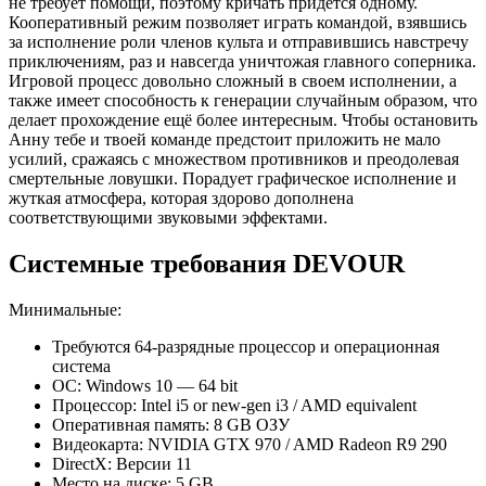
не требует помощи, поэтому кричать придется одному.
Кооперативный режим позволяет играть командой, взявшись
за исполнение роли членов культа и отправившись навстречу
приключениям, раз и навсегда уничтожая главного соперника.
Игровой процесс довольно сложный в своем исполнении, а
также имеет способность к генерации случайным образом, что
делает прохождение ещё более интересным. Чтобы остановить
Анну тебе и твоей команде предстоит приложить не мало
усилий, сражаясь с множеством противников и преодолевая
смертельные ловушки. Порадует графическое исполнение и
жуткая атмосфера, которая здорово дополнена
соответствующими звуковыми эффектами.
Системные требования DEVOUR
Минимальные:
Требуются 64-разрядные процессор и операционная
система
ОС: Windows 10 — 64 bit
Процессор: Intel i5 or new-gen i3 / AMD equivalent
Оперативная память: 8 GB ОЗУ
Видеокарта: NVIDIA GTX 970 / AMD Radeon R9 290
DirectX: Версии 11
Место на диске: 5 GB