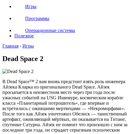
Игры
Программы
Операционные системы
Полезное
Главная
›
Игры
Dead Space 2
В Dead Space™ 2 вам вновь предстоит взять роль инженера
Айзека Кларка из оригинального Dead Space. Айзек
просыпается в неизвестном месте через три года после
ужасных событий на USG Ишимуре, космическом корабле
класса «Планетарный потрошитель», где впервые и
встретились с ожившими мертвецами — «Некроморфами».
После того как Айзек уничтожил Обелиск — таинственный
артефакт, оживляющий мёртвых, он оказывается на Титане,
спутнике Сатурна. Айзек не помнит что произошло с ним за
последние три года, он страдает серьезным психическим