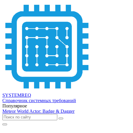
SYSTEMREQ
Справочник системных требований
Популярное
Meteor World Actor: Badge & Dagger