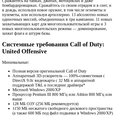
Сражайтесь на танках, джипах, мотоциклах и даже
бомбардировщиках. Сражайтесь со своим отрядом и в снег, и
в дождь, используя новое оружие, в том числе огнеметы и
пулеметы, или используя артиллерию. 13 абсолютно новых
одиночных миссий, объединенных в три кампании. 11 новых
захватывающих карт для многопользовательской игры и 3
новых многопользовательских режима — доминирование,
захват флага и штурм базы.
Системные требования Call of Duty:
United Offensive
Минимальные:
Полная версия оригинальной Call of Duty
Аппаратный 3D-ускоритель — 100%-совместимая с
DirectX 9.0c видеокарта с 32 МБ и аппаратной
поддержкой T&L и последние драйвера*
Microsoft Windows 2000/XP
Процессор Pentium III 800 МГц или Athlon 800 МГц или
выше
128 МБ ОЗУ (256 МБ рекомендуется)
1150 МБ несжатого свободного дискового пространства
(а также 600 МБ под файл подкачки в Windows 2000/XP)