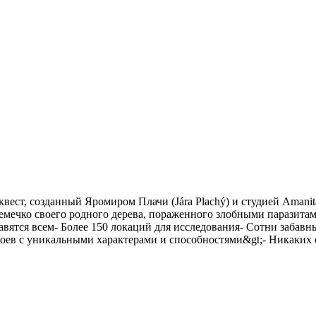
вест, созданный Яромиром Плачи (Jára Plachý) и студией Amanit
емечко своего родного дерева, пораженного злобными паразита
ятся всем- Более 150 локаций для исследования- Сотни забавн
оев с уникальными характерами и способностями&gt;- Никаких 