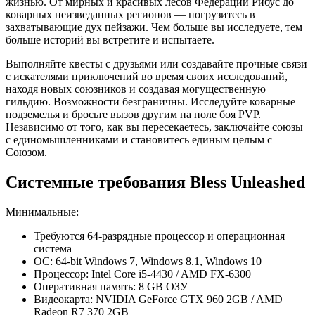
жизнью. От мирных и красивых лесов Федерации Рибус до
коварных неизведанных регионов — погрузитесь в
захватывающие дух пейзажи. Чем больше вы исследуете, тем
больше историй вы встретите и испытаете.
Выполняйте квесты с друзьями или создавайте прочные связи
с искателями приключений во время своих исследований,
находя новых союзников и создавая могущественную
гильдию. Возможности безграничны. Исследуйте коварные
подземелья и бросьте вызов другим на поле боя PVP.
Независимо от того, как вы пересекаетесь, заключайте союзы
с единомышленниками и становитесь единым целым с
Союзом.
Системные требования Bless Unleashed
Минимальные:
Требуются 64-разрядные процессор и операционная
система
ОС: 64-bit Windows 7, Windows 8.1, Windows 10
Процессор: Intel Core i5-4430 / AMD FX-6300
Оперативная память: 8 GB ОЗУ
Видеокарта: NVIDIA GeForce GTX 960 2GB / AMD
Radeon R7 370 2GB