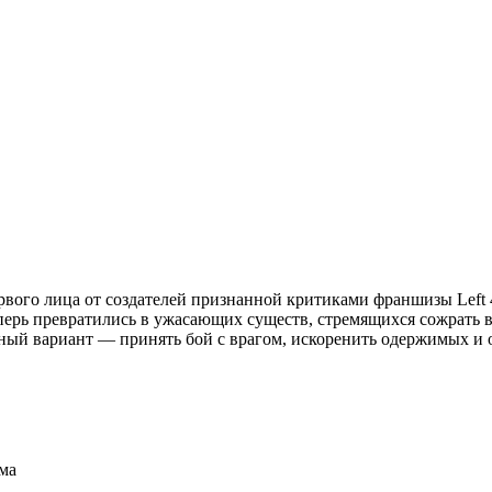
рвого лица от создателей признанной критиками франшизы Left
перь превратились в ужасающих существ, стремящихся сожрать в
нный вариант — принять бой с врагом, искоренить одержимых и о
ма