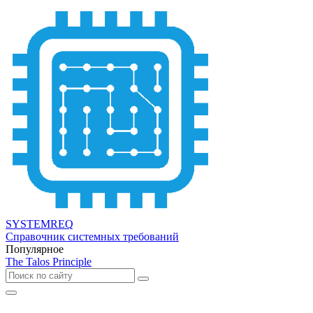
SYSTEMREQ
Справочник системных требований
Популярное
The Talos Principle