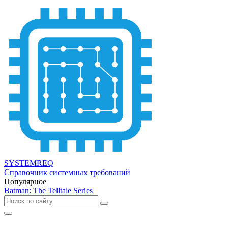
SYSTEMREQ
Справочник системных требований
Популярное
Batman: The Telltale Series