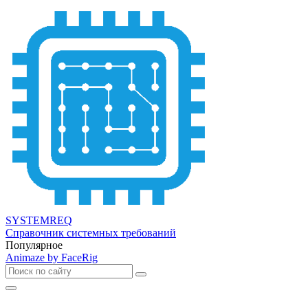
SYSTEMREQ
Справочник системных требований
Популярное
Animaze by FaceRig