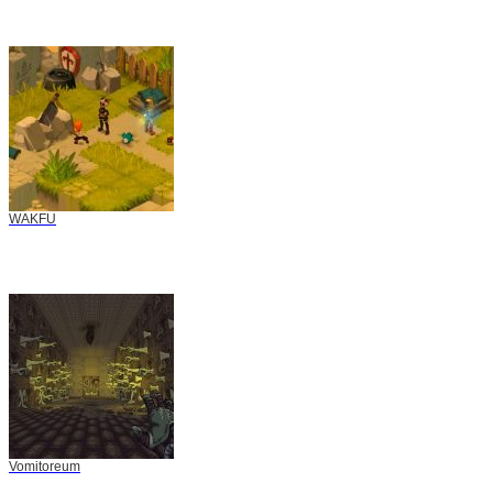
WAKFU
Vomitoreum