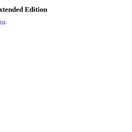
tended Edition
йте
.