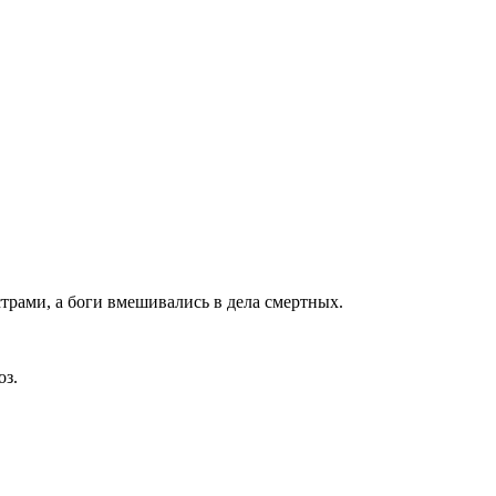
страми, а боги вмешивались в дела смертных.
оз.