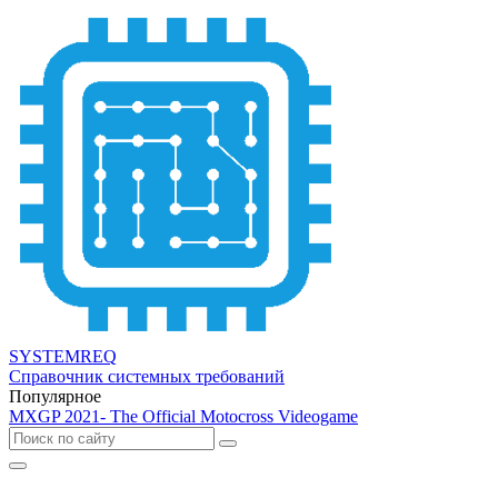
SYSTEMREQ
Справочник системных требований
Популярное
MXGP 2021- The Official Motocross Videogame