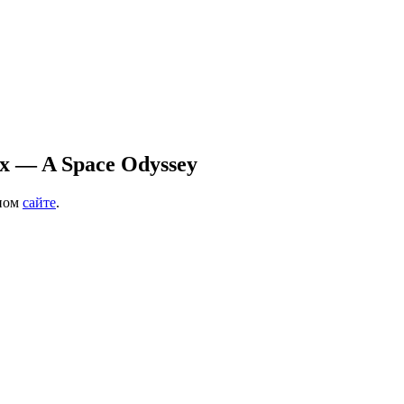
 — A Space Odyssey
ьном
сайте
.