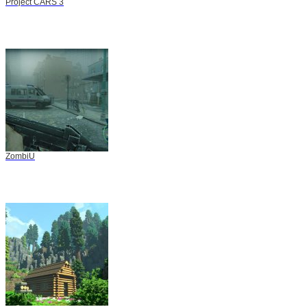
Project CARS 3
ZombiU